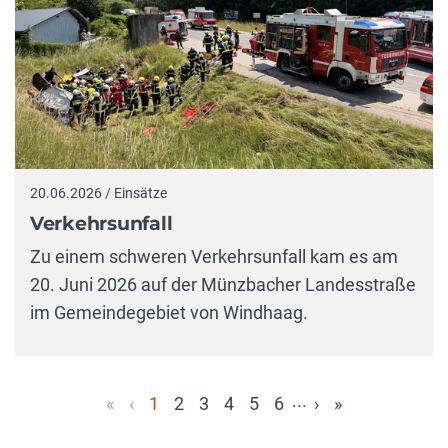
20.06.2026 / Einsätze
Verkehrsunfall
Zu einem schweren Verkehrsunfall kam es am
20. Juni 2026 auf der Münzbacher Landesstraße
im Gemeindegebiet von Windhaag.
...
«
‹
1
2
3
4
5
6
›
»
(aktuell)