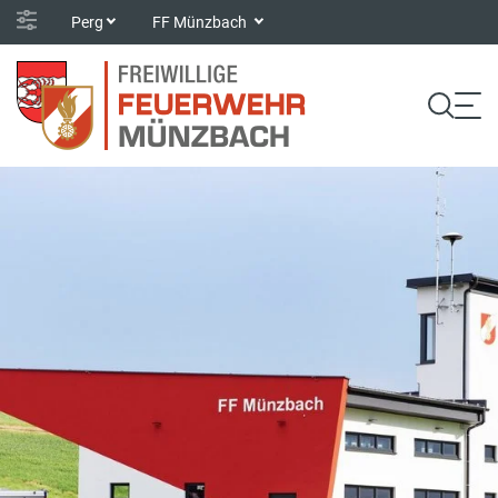
Perg
FF Münzbach