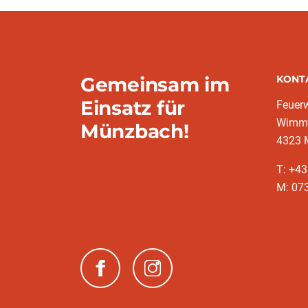
Gemeinsam im
KONT
Einsatz für
Feuer
Wimms
Münzbach!
4323 
T: +4
M: 07
(neues Fenster)
(neues Fenster)