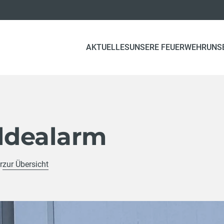
AKTUELLES
UNSERE FEUERWEHR
UNS
ldealarm
r
zur Übersicht