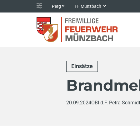
Perg
FF Münzbach
Einsätze
Brandmel
20.09.2024
OBI d.F. Petra Schmid