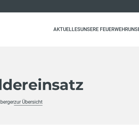
AKTUELLES
UNSERE FEUERWEHR
UNS
dereinsatz
tberger
zur Übersicht