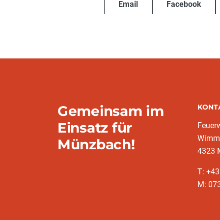
Email
Facebook
Gemeinsam im
KONT
Einsatz für
Feuer
Wimms
Münzbach!
4323 
T: +4
M: 07