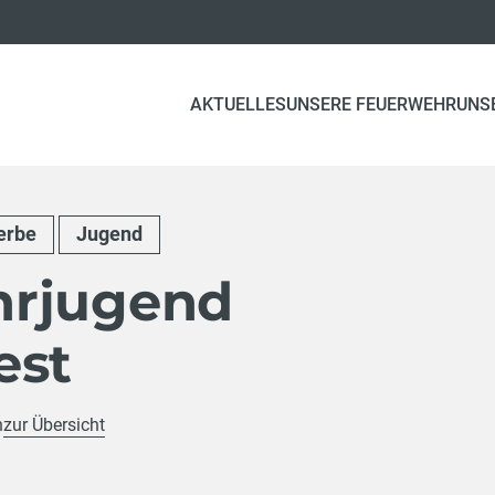
AKTUELLES
UNSERE FEUERWEHR
UNS
erbe
Jugend
hrjugend
est
h
zur Übersicht