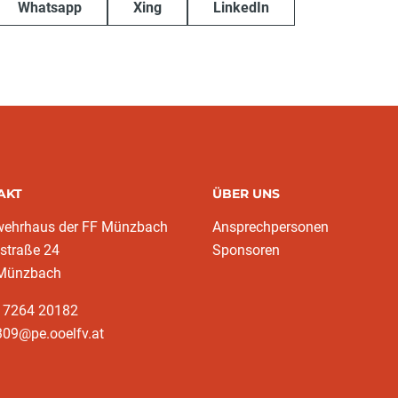
Whatsapp
Xing
LinkedIn
AKT
ÜBER UNS
wehrhaus der FF Münzbach
Ansprechpersonen
traße 24
Sponsoren
Münzbach
3 7264 20182
309@pe.ooelfv.at