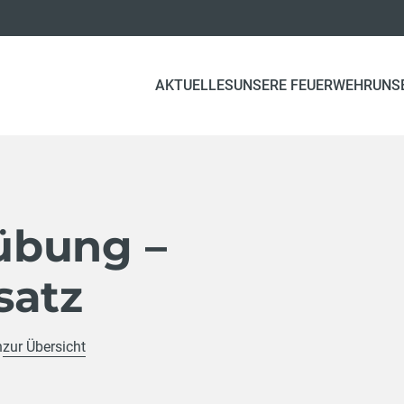
AKTUELLES
UNSERE FEUERWEHR
UNS
übung –
satz
h
zur Übersicht