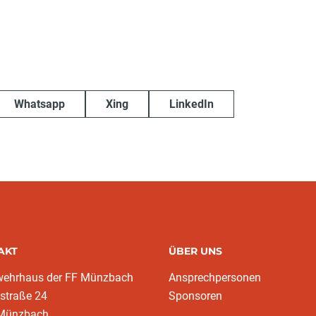
Whatsapp
Xing
LinkedIn
AKT
ÜBER UNS
wehrhaus der FF Münzbach
Ansprechpersonen
traße 24
Sponsoren
Münzbach