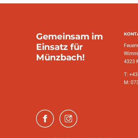
Gemeinsam im
KONT
Einsatz für
Feuer
Wimms
Münzbach!
4323 
T: +4
M: 07
(neues Fenster)
(neues Fenster)