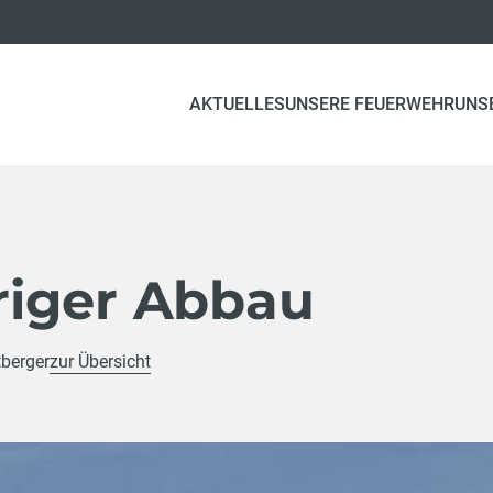
AKTUELLES
UNSERE FEUERWEHR
UNS
iger Abbau
tberger
zur Übersicht