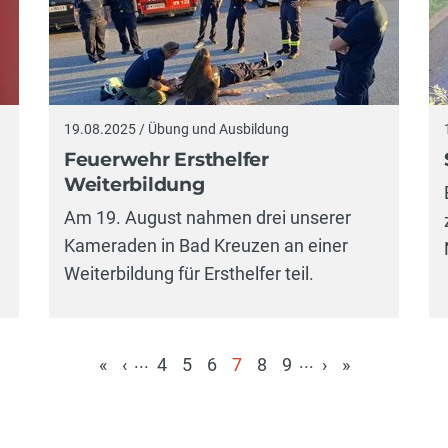
19.08.2025 / Übung und Ausbildung
Feuerwehr Ersthelfer
Weiterbildung
Am 19. August nahmen drei unserer
Kameraden in Bad Kreuzen an einer
Weiterbildung für Ersthelfer teil.
...
...
«
‹
4
5
6
7
8
9
›
»
(aktuell)