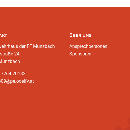
AKT
ÜBER UNS
wehrhaus der FF Münzbach
Ansprechpersonen
traße 24
Sponsoren
Münzbach
3 7264 20182
309@pe.ooelfv.at