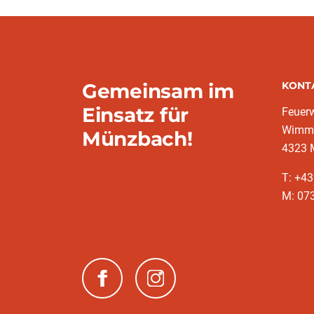
Gemeinsam im
KONT
Einsatz für
Feuer
Wimms
Münzbach!
4323 
T: +4
M: 07
(neues Fenster)
(neues Fenster)