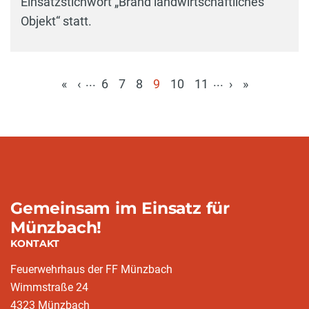
Einsatzstichwort „Brand landwirtschaftliches
Objekt“ statt.
...
...
«
‹
6
7
8
9
10
11
›
»
(aktuell)
Gemeinsam im Einsatz für
Münzbach!
KONTAKT
Feuerwehrhaus der FF Münzbach
Wimmstraße 24
4323 Münzbach