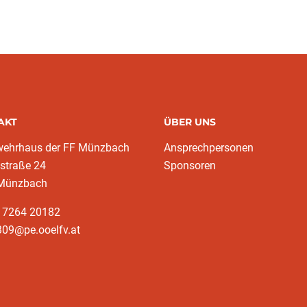
(aktuell)
AKT
ÜBER UNS
wehrhaus der FF Münzbach
Ansprechpersonen
traße 24
Sponsoren
Münzbach
3 7264 20182
309@pe.ooelfv.at