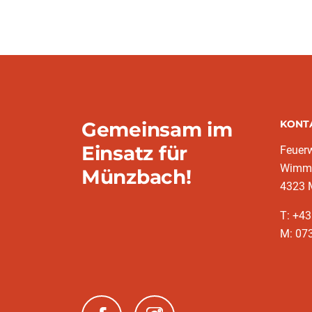
Gemeinsam im
KONT
Einsatz für
Feuer
Wimms
Münzbach!
4323 
T: +4
M: 07