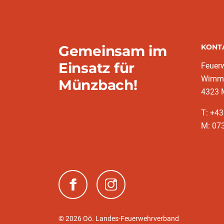
Gemeinsam im
KONT
Einsatz für
Feuer
Wimms
Münzbach!
4323 
T: +4
M: 07
(neues Fenster)
(neues Fenster)
© 2026 Oö. Landes-Feuerwehrverband