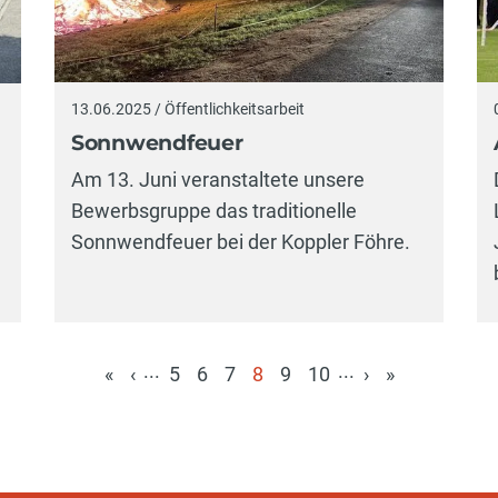
13.06.2025 / Öffentlichkeitsarbeit
Sonnwendfeuer
Am 13. Juni veranstaltete unsere
Bewerbsgruppe das traditionelle
Sonnwendfeuer bei der Koppler Föhre.
...
...
«
‹
5
6
7
8
9
10
›
»
(aktuell)